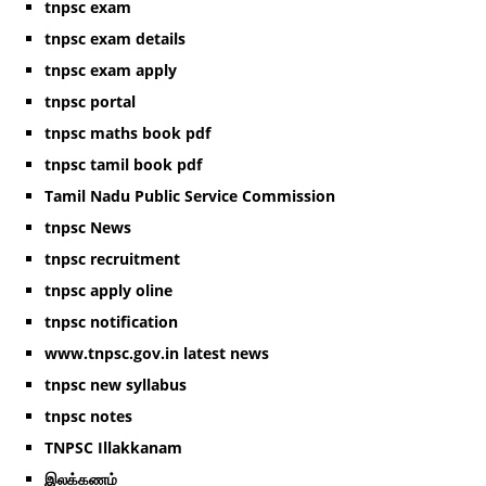
tnpsc exam
tnpsc exam details
tnpsc exam apply
tnpsc portal
tnpsc maths book pdf
tnpsc tamil book pdf
Tamil Nadu Public Service Commission
tnpsc News
tnpsc recruitment
tnpsc apply oline
tnpsc notification
www.tnpsc.gov.in latest news
tnpsc new syllabus
tnpsc notes
TNPSC Illakkanam
இலக்கணம்