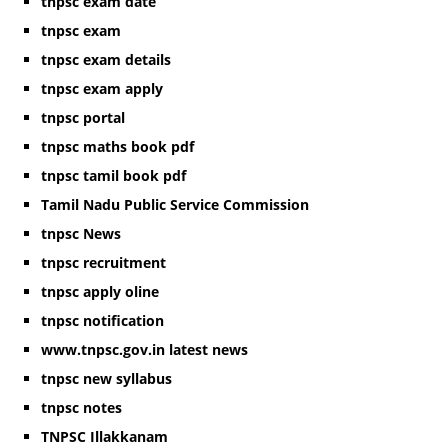
tnpsc exam date
tnpsc exam
tnpsc exam details
tnpsc exam apply
tnpsc portal
tnpsc maths book pdf
tnpsc tamil book pdf
Tamil Nadu Public Service Commission
tnpsc News
tnpsc recruitment
tnpsc apply oline
tnpsc notification
www.tnpsc.gov.in latest news
tnpsc new syllabus
tnpsc notes
TNPSC Illakkanam