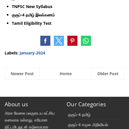
TNPSC New Syllabus
குரூப்-4 தமிழ் இலக்கணம்
Tamil Eligibility Test
Labels:
january-2024
Newer Post
Home
Older Post
About us
Our Categories
அரசு வேலை பலருடைய லட்சிய
குரூப்-4 தமிழ்
கனவாக உள்ளது. சரியான
குரூப்-4 சமூக அறிவியல்
திட்டமிடலுடன் கடுமையாக