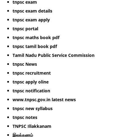
tnpsc exam
tnpsc exam details
tnpsc exam apply
tnpsc portal
tnpsc maths book pdf
tnpsc tamil book pdf
Tamil Nadu Public Service Commission
tnpsc News
tnpsc recruitment
tnpsc apply oline
tnpsc notification
www.tnpsc.gov.in latest news
tnpsc new syllabus
tnpsc notes
TNPSC Illakkanam
இலக்கணம்