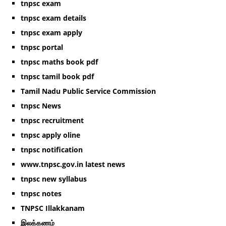
tnpsc exam
tnpsc exam details
tnpsc exam apply
tnpsc portal
tnpsc maths book pdf
tnpsc tamil book pdf
Tamil Nadu Public Service Commission
tnpsc News
tnpsc recruitment
tnpsc apply oline
tnpsc notification
www.tnpsc.gov.in latest news
tnpsc new syllabus
tnpsc notes
TNPSC Illakkanam
இலக்கணம்