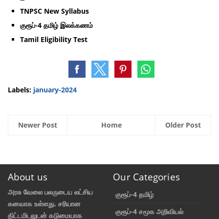
TNPSC New Syllabus
குரூப்-4 தமிழ் இலக்கணம்
Tamil Eligibility Test
Labels:
january-2024
Newer Post
Home
Older Post
About us
Our Categories
அரசு வேலை பலருடைய லட்சிய
குரூப்-4 தமிழ்
கனவாக உள்ளது. சரியான
குரூப்-4 சமூக அறிவியல்
திட்டமிடலுடன் கடுமையாக