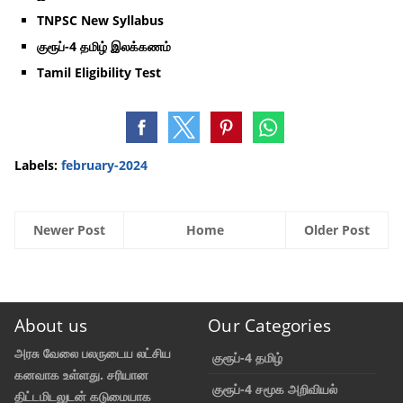
TNPSC New Syllabus
குரூப்-4 தமிழ் இலக்கணம்
Tamil Eligibility Test
Labels:
february-2024
Newer Post
Home
Older Post
About us
Our Categories
அரசு வேலை பலருடைய லட்சிய
குரூப்-4 தமிழ்
கனவாக உள்ளது. சரியான
குரூப்-4 சமூக அறிவியல்
திட்டமிடலுடன் கடுமையாக