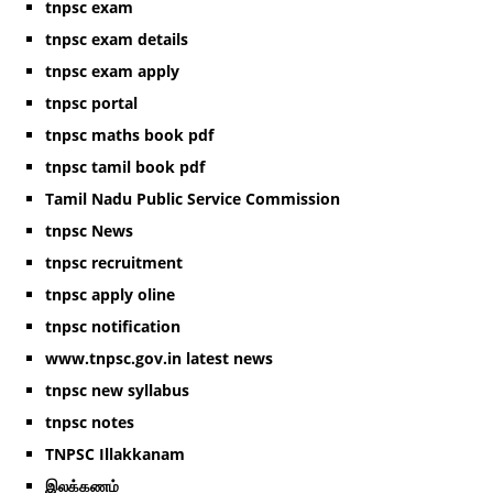
tnpsc exam
tnpsc exam details
tnpsc exam apply
tnpsc portal
tnpsc maths book pdf
tnpsc tamil book pdf
Tamil Nadu Public Service Commission
tnpsc News
tnpsc recruitment
tnpsc apply oline
tnpsc notification
www.tnpsc.gov.in latest news
tnpsc new syllabus
tnpsc notes
TNPSC Illakkanam
இலக்கணம்