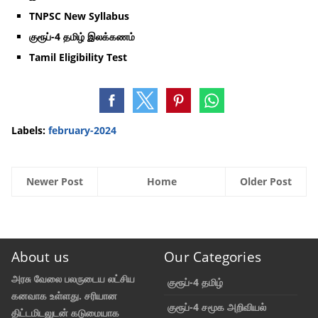
TNPSC New Syllabus
குரூப்-4 தமிழ் இலக்கணம்
Tamil Eligibility Test
Labels:
february-2024
Newer Post
Home
Older Post
About us
Our Categories
அரசு வேலை பலருடைய லட்சிய
குரூப்-4 தமிழ்
கனவாக உள்ளது. சரியான
குரூப்-4 சமூக அறிவியல்
திட்டமிடலுடன் கடுமையாக