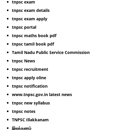
tnpsc exam
tnpsc exam details
tnpsc exam apply
tnpsc portal
tnpsc maths book pdf
tnpsc tamil book pdf
Tamil Nadu Public Service Commission
tnpsc News
tnpsc recruitment
tnpsc apply oline
tnpsc notification
www.tnpsc.gov.in latest news
tnpsc new syllabus
tnpsc notes
TNPSC Illakkanam
இலக்கணம்