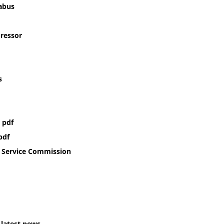
labus
ressor
s
 pdf
pdf
c Service Commission
latest news