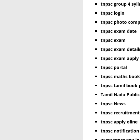
tnpsc group 4 syl
tnpsc login
tnpsc photo comp
tnpsc exam date
tnpsc exam
tnpsc exam detail
tnpsc exam apply
tnpsc portal
tnpsc maths book
tnpsc tamil book 
Tamil Nadu Publi
tnpsc News
tnpsc recruitment
tnpsc apply oline
tnpsc notification
www.tnpsc.gov.in 