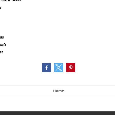
s
m
us
கணம்
st
Home