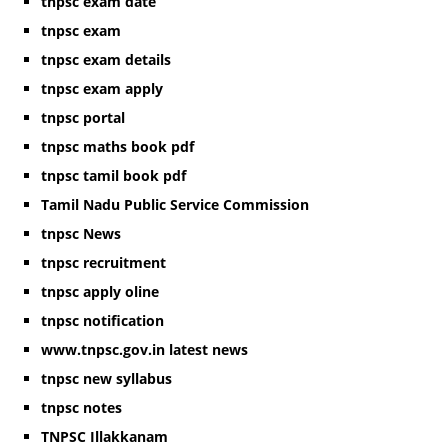
tnpsc exam date
tnpsc exam
tnpsc exam details
tnpsc exam apply
tnpsc portal
tnpsc maths book pdf
tnpsc tamil book pdf
Tamil Nadu Public Service Commission
tnpsc News
tnpsc recruitment
tnpsc apply oline
tnpsc notification
www.tnpsc.gov.in latest news
tnpsc new syllabus
tnpsc notes
TNPSC Illakkanam