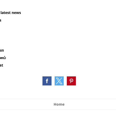
latest news
s
m
us
கணம்
st
Home