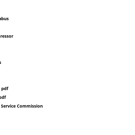
labus
ressor
s
 pdf
pdf
c Service Commission