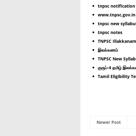
tnpsc notification
www.tnpsc.gov.in 
tnpsc new syllabu
tnpsc notes
TNPSC Illakkana
இலக்கணம்
TNPSC New Syllab
குரூப்-4 தமிழ் இலக்
Tamil Eligibility Te
Newer Post