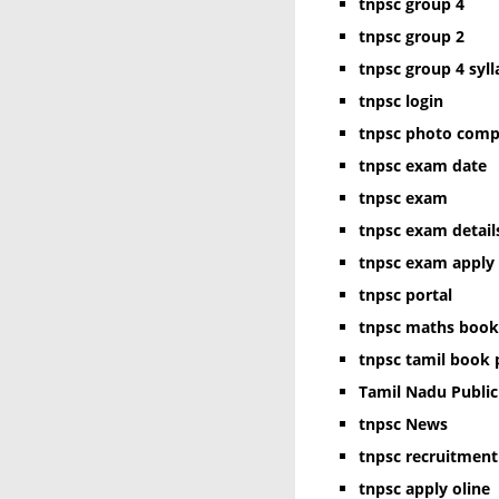
tnpsc group 4
tnpsc group 2
tnpsc group 4 syl
tnpsc login
tnpsc photo comp
tnpsc exam date
tnpsc exam
tnpsc exam detail
tnpsc exam apply
tnpsc portal
tnpsc maths book
tnpsc tamil book 
Tamil Nadu Publi
tnpsc News
tnpsc recruitment
tnpsc apply oline