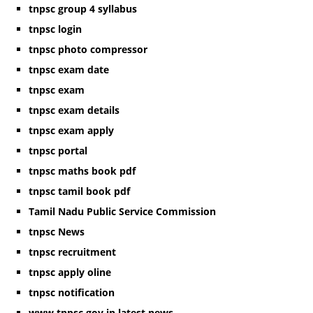
tnpsc group 4 syllabus
tnpsc login
tnpsc photo compressor
tnpsc exam date
tnpsc exam
tnpsc exam details
tnpsc exam apply
tnpsc portal
tnpsc maths book pdf
tnpsc tamil book pdf
Tamil Nadu Public Service Commission
tnpsc News
tnpsc recruitment
tnpsc apply oline
tnpsc notification
www.tnpsc.gov.in latest news