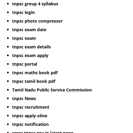
tnpsc group 4 syllabus
tnpsc login
tnpsc photo compressor
tnpsc exam date
tnpsc exam
tnpsc exam details
tnpsc exam apply
tnpsc portal
tnpsc maths book pdf
tnpsc tamil book pdf
Tamil Nadu Public Service Commission
tnpsc News
tnpsc recruitment
tnpsc apply oline
tnpsc notification
www.tnpsc.gov.in latest news