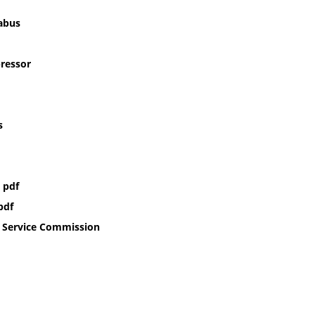
labus
ressor
s
 pdf
pdf
c Service Commission