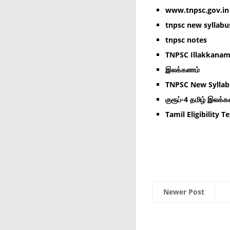
www.tnpsc.gov.in 
tnpsc new syllabu
tnpsc notes
TNPSC Illakkana
இலக்கணம்
TNPSC New Syllab
குரூப்-4 தமிழ் இலக்
Tamil Eligibility Te
Newer Post