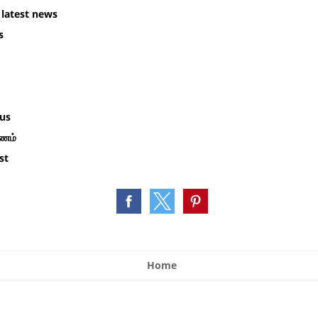
latest news
s
m
us
கணம்
st
Home