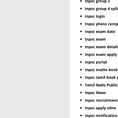
tnpsc group 2
tnpsc group 4 syl
tnpsc login
tnpsc photo comp
tnpsc exam date
tnpsc exam
tnpsc exam detail
tnpsc exam apply
tnpsc portal
tnpsc maths book
tnpsc tamil book 
Tamil Nadu Publi
tnpsc News
tnpsc recruitment
tnpsc apply oline
tnpsc notification