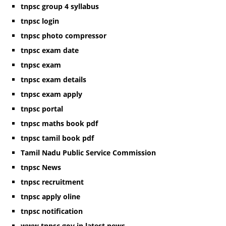
tnpsc group 4 syllabus
tnpsc login
tnpsc photo compressor
tnpsc exam date
tnpsc exam
tnpsc exam details
tnpsc exam apply
tnpsc portal
tnpsc maths book pdf
tnpsc tamil book pdf
Tamil Nadu Public Service Commission
tnpsc News
tnpsc recruitment
tnpsc apply oline
tnpsc notification
www.tnpsc.gov.in latest news