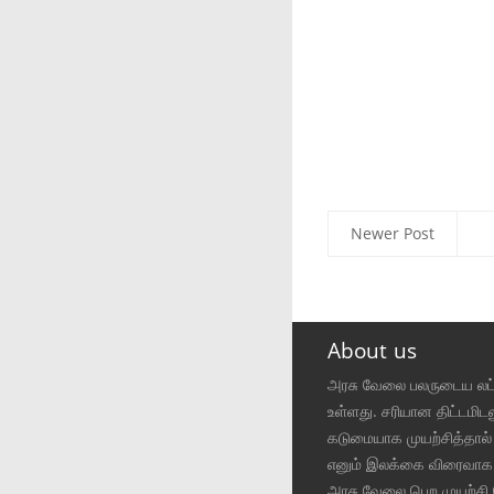
Newer Post
About us
அரசு வேலை பலருடைய ல
உள்ளது. சரியான திட்டமிட
கடுமையாக முயற்சித்தால
எனும் இலக்கை விரைவாக
அரசு வேலை பெற முயற்சி 