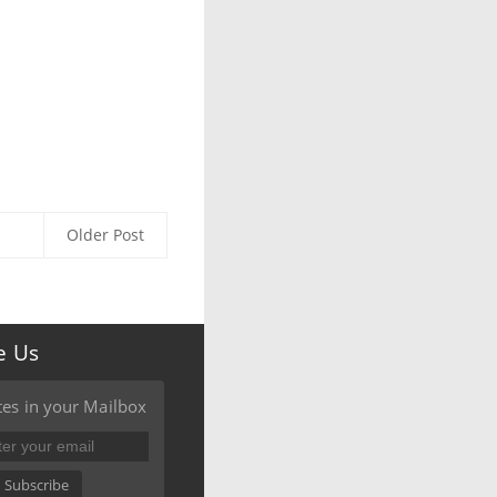
Older Post
e Us
es in your Mailbox
Subscribe