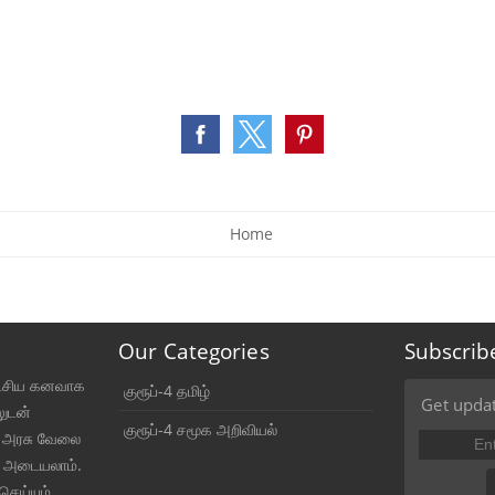
Home
Our Categories
Subscrib
ட்சிய கனவாக
குரூப்-4 தமிழ்
Get updat
லுடன்
குரூப்-4 சமூக அறிவியல்
் அரசு வேலை
 அடையலாம்.
செய்யும்