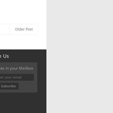
Older Post
e Us
es in your Mailbox
Subscribe