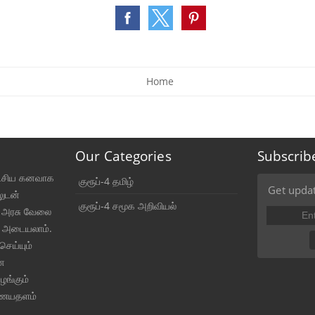
Home
Our Categories
Subscrib
ட்சிய கனவாக
குரூப்-4 தமிழ்
Get updat
லுடன்
குரூப்-4 சமூக அறிவியல்
் அரசு வேலை
 அடையலாம்.
செய்யும்
ன
ங்கும்
ணையதளம்