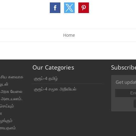
Home
Our Categories
Subscrib
ட்சிய கனவாக
குரூப்-4 தமிழ்
Get updat
லுடன்
குரூப்-4 சமூக அறிவியல்
் அரசு வேலை
 அடையலாம்.
செய்யும்
ன
ங்கும்
ணையதளம்