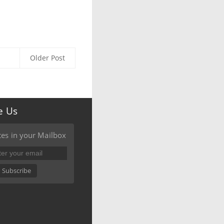
Older Post
e Us
es in your Mailbox
Subscribe