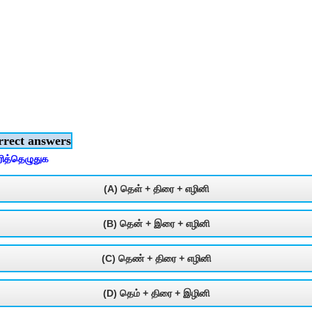
rrect answers
ரித்தெழுதுக
(A) தெள் + திரை + எழினி
(B) தென் + இரை + எழினி
(C) தெண் + திரை + எழினி
(D) தெம் + திரை + இழினி