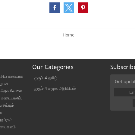
Home
Our Categories
Subscrib
ட்சிய கனவாக
குரூப்-4 தமிழ்
Get updat
லுடன்
குரூப்-4 சமூக அறிவியல்
் அரசு வேலை
 அடையலாம்.
செய்யும்
ன
ங்கும்
ணையதளம்