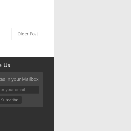
Older Post
e Us
es in your Mailbox
Subscribe