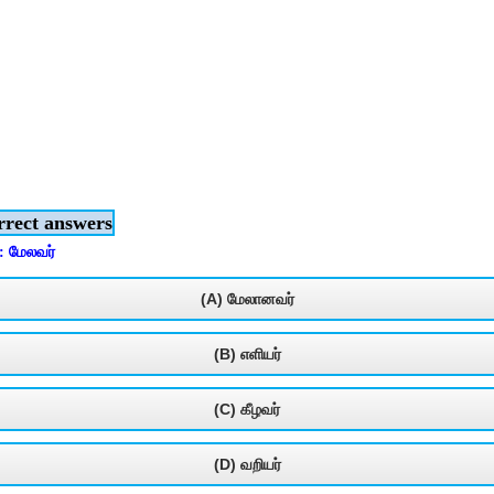
rrect answers
: மேலவர்
(A) மேலானவர்
(B) எளியர்
(C) கீழவர்
(D) வறியர்