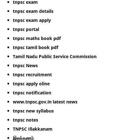
tnpsc exam
tnpsc exam details
tnpsc exam apply
tnpsc portal
tnpsc maths book pdf
tnpsc tamil book pdf
Tamil Nadu Public Service Commission
tnpsc News
tnpsc recruitment
tnpsc apply oline
tnpsc notification
www.tnpsc.gov.in latest news
tnpsc new syllabus
tnpsc notes
TNPSC Illakkanam
இலக்கணம்