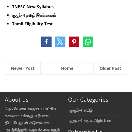
TNPSC New Syllabus
குரூப்-4 தமிழ் இலக்கணம்
Tamil Eligibility Test
Newer Post
Home
Older Post
About us
Our Categories
அரசு வேலை பலருடைய லட்சிய
குரூப்-4 தமிழ்
கனவாக உள்ளது. சரியான
குரூப்-4 சமூக அறிவியல்
திட்டமிடலுடன் கடுமையாக
முயற்சித்தால் அரசு வேலை எனும்