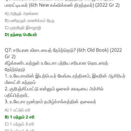
பாராட்டியவர் (6th New கல்விக்கண் திறந்தவர்) (2022 Gr 2)
A) அறிஞர் அண்ணா
B) மனிதருள் மாணிக்கம் நேரு
C) மூதறிஞர் இராஜாஜி
D) தந்தை பெரியார்
Q7: சரியான விடையைத் தேர்ந்தெடு? (6th Old Book) (2022
Gr 2)
கீழ்க்கண்டவற்றுள் உ.வே.சா பற்றிய சரியான தொடரைத்
தேர்ந்தெடு
1. உ.வே.சாவின் இயற்பெயர் வேங்கடரத்தினம், இவரின் ஆசிரியர்
மீனாட்சி சுந்தரம்
2. குறிஞ்சிப்பாட்டு என்னும் ஓலைச் சுவடியை அச்சில்
பதிப்பித்தார்.
3. உ.வே.சா மூன்றாம் தமிழ்ச்சங்கத்தின் தலைவர்
A) 1 மட்டும் சரி
B) 1 மற்றும் 2 சரி
C) 1 மற்றும் 3 சரி
D) 2 மற்றும் 3 சரி