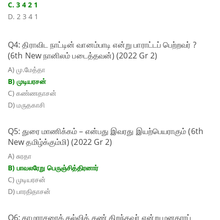
C. 3 4 2 1
D. 2 3 4 1
Q4: திராவிட நாட்டின் வானம்பாடி என்று பாராட்டப் பெற்றவர் ?
(6th New நானிலம் படைத்தவன்) (2022 Gr 2)
A) மு.மேத்தா
B) முடியரசன்
C) கண்ணதாசன்
D) மருதகாசி
Q5: துரை மாணிக்கம் – என்பது இவரது இயற்பெயராகும் (6th
New தமிழ்க்கும்மி) (2022 Gr 2)
A) சுரதா
B) பாவலரேறு பெருஞ்சித்திரனார்
C) முடியரசன்
D) பாரதிதாசன்
Q6: காமராசரைக் கல்விக் கண் திறந்தவர் என்று மனதாரப்